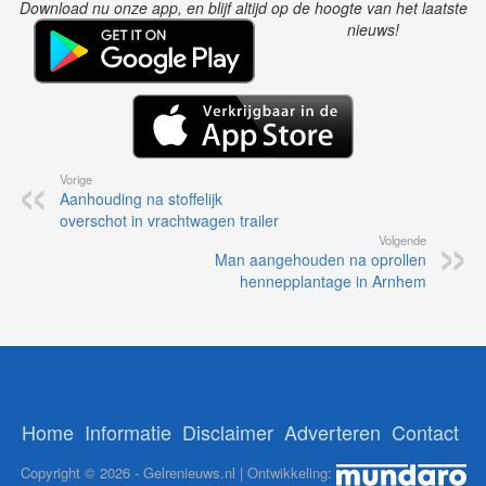
Download nu onze app, en blijf altijd op de hoogte van het laatste
nieuws!
Vorige
Aanhouding na stoffelijk
overschot in vrachtwagen trailer
Volgende
Man aangehouden na oprollen
hennepplantage in Arnhem
Home
Informatie
Disclaimer
Adverteren
Contact
Copyright © 2026 - Gelrenieuws.nl | Ontwikkeling: