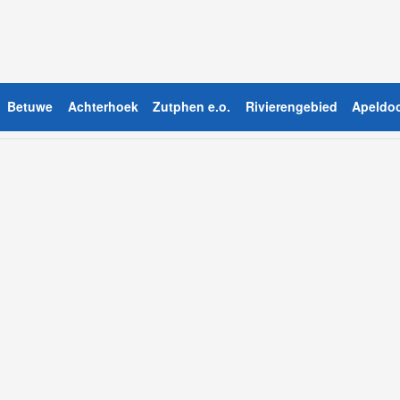
Betuwe
Achterhoek
Zutphen e.o.
Rivierengebied
Apeldoo