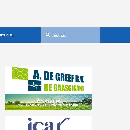
rn e.o.