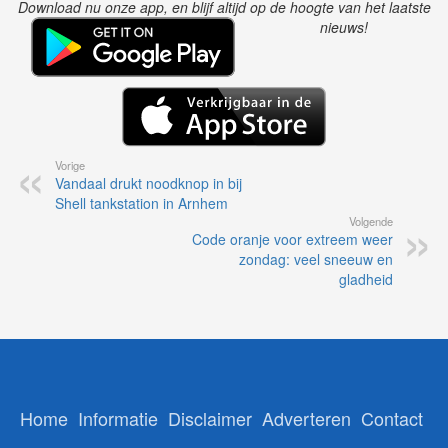
Download nu onze app, en blijf altijd op de hoogte van het laatste
nieuws!
Vorige
Vandaal drukt noodknop in bij
Shell tankstation in Arnhem
Volgende
Code oranje voor extreem weer
zondag: veel sneeuw en
gladheid
Home
Informatie
Disclaimer
Adverteren
Contact