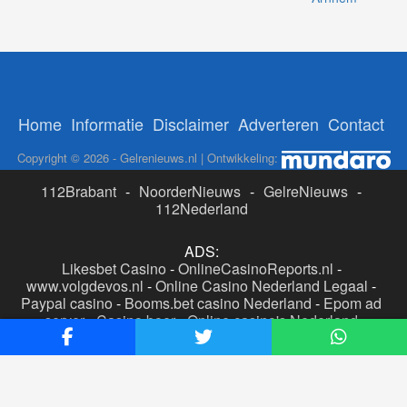
Home
Informatie
Disclaimer
Adverteren
Contact
Copyright © 2026 - Gelrenieuws.nl | Ontwikkeling:
112Brabant
-
NoorderNieuws
-
GelreNieuws
-
112Nederland
ADS:
Likesbet Casino
-
OnlineCasinoReports.nl
-
www.volgdevos.nl
-
Online Casino Nederland Legaal
-
Paypal casino
-
Booms.bet casino Nederland
-
Epom ad
server
-
Casino boer
-
Online casino's Nederland