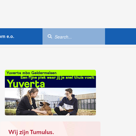
rn e.o.