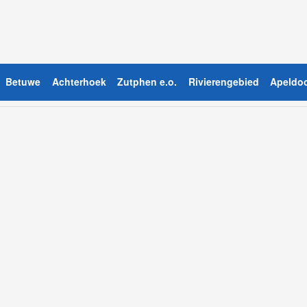
Betuwe
Achterhoek
Zutphen e.o.
Rivierengebied
Apeldoo