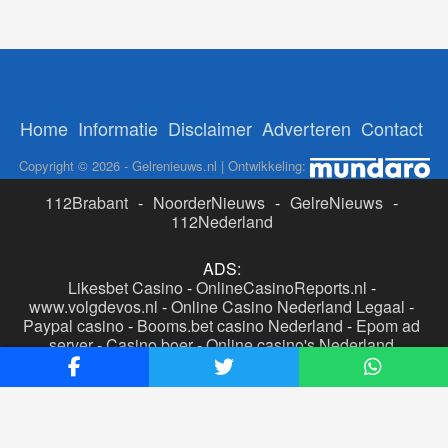
Home
Informatie
Disclaimer
Adverteren
Contact
Copyright © 2026 - Gelrenieuws.nl | Ontwikkeling:
112Brabant
-
NoorderNieuws
-
GelreNieuws
-
112Nederland
ADS:
Likesbet Casino
-
OnlineCasinoReports.nl
-
www.volgdevos.nl
-
Online Casino Nederland Legaal
-
Paypal casino
-
Booms.bet casino Nederland
-
Epom ad
server
-
Casino boer
-
Online casino's Nederland