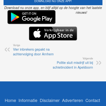
DOWNLOAD NU ONZE APP!
Download nu onze app, en blijf altijd op de hoogte van het laatste
nieuws!
Vorige
Vier inbrekers gepakt na
achtervolging door Arnhem
Volgende
Politie sluit misdrijf uit bij
schietincident in Apeldoorn
Home
Informatie
Disclaimer
Adverteren
Contact