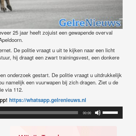
eveer 25 jaar heeft zojuist een gewapende overval
Apeldoorn.
net. De politie vraagt u uit te kijken naar een licht
tuur, hij draagt een zwart trainingsvest, een donkere
een onderzoek gestart. De politie vraagt u uitdrukkelijk
u namelijk een vuurwapen bij zich dragen. Ziet u de
ie via 112.
app!
https://whatsapp.gelrenieuws.nl
Gebruik
00:00
Omhoog/Omla
pijltoetsen
om