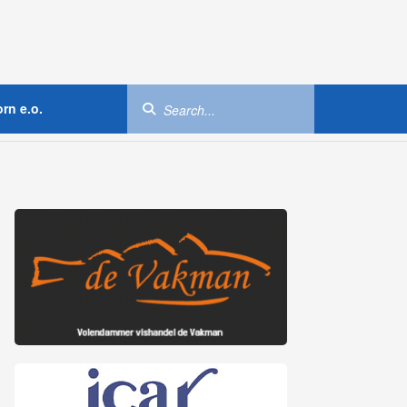
rn e.o.