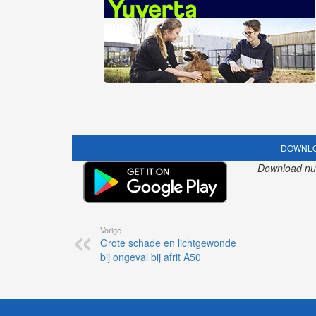
DOWNLO
Download nu o
Vorige
Grote schade en lichtgewonde
bij ongeval bij afrit A50