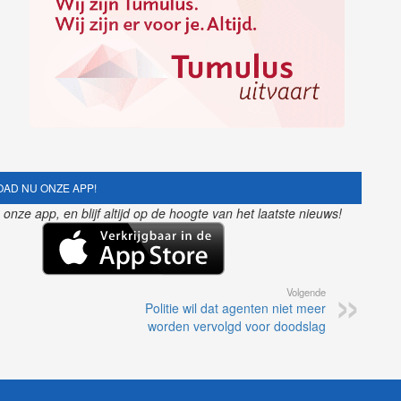
het
volume
te
verhogen
of
te
verlagen.
AD NU ONZE APP!
nze app, en blijf altijd op de hoogte van het laatste nieuws!
Volgende
Politie wil dat agenten niet meer
worden vervolgd voor doodslag