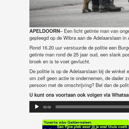
– Een licht getinte man van ong
APELDOORN
gepleegd op de Wibra aan de Adelaarslaan in 
Rond 16.20 uur verstuurde de politie een Burger
getinte man rond de 25 jaar oud, een slank pos
broek en is te voet gevlucht.
De politie is op de Adelaarslaan bij de winkel 
om zelf geen actie te ondernemen, de dader zo
persoon met de omschrijving? Bel dan de polit
U kunt ons voortaan ook volgen via Whats
Audiospeler
00:00