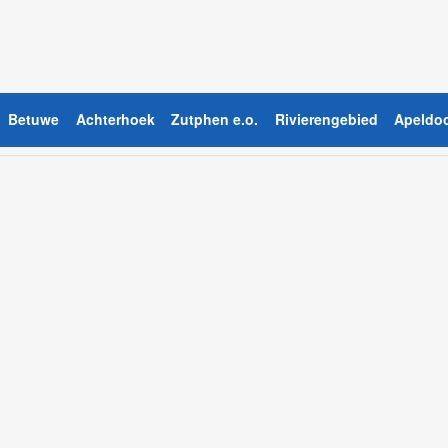
Betuwe
Achterhoek
Zutphen e.o.
Rivierengebied
Apeldoo