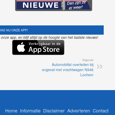
AD NU ONZE APP!
nze app, en blijf altijd op de hoogte van het laatste nieuws!
Volgende
Automobilist overleden bij
ongeval met vrachtwagen N346
Lochem
Home
Informatie
Disclaimer
Adverteren
Contact