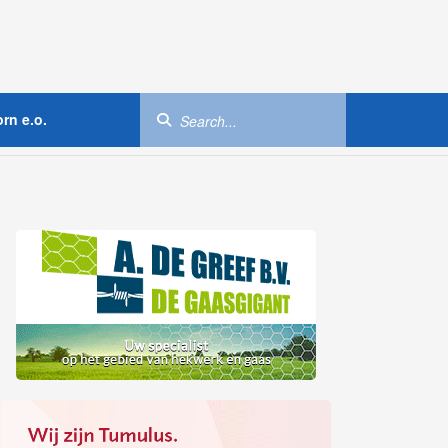
rn e.o.