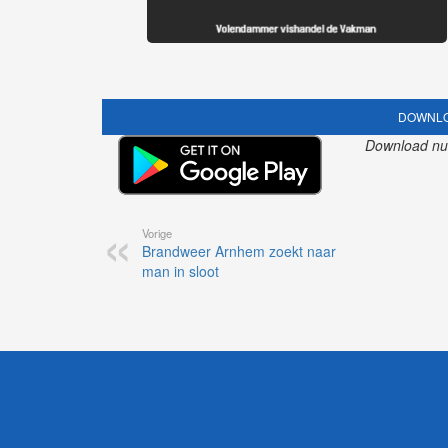
DOWNLO
Download nu o
Vorige
Brandweer Arnhem zoekt naar
man in sloot