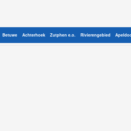
Betuwe
Achterhoek
Zutphen e.o.
Rivierengebied
Apeldoo