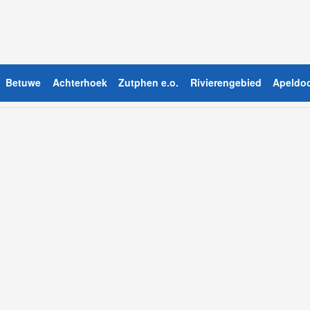
Betuwe
Achterhoek
Zutphen e.o.
Rivierengebied
Apeldoo