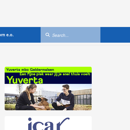
rn e.o.