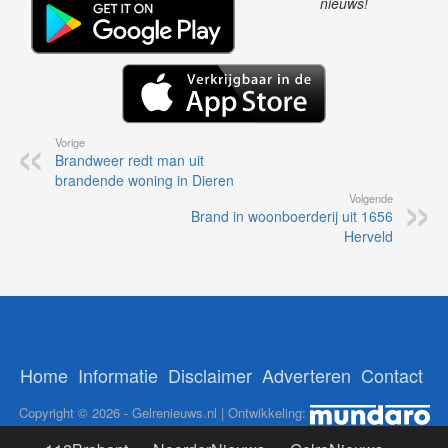
nieuws!
Vorige
Brandweer redt man uit
brandende woning in Dieren
Volgende
Brand in woonboerderij uit 1656
Herveld
Home
Informatie
Disclaimer
Adverteren
Contact
Copyright © 2026 - Gelrenieuws.nl | Ontwikkeling: