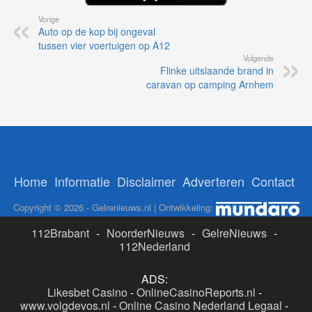
Vorige
Auto op de kop bij ongeval
tussen vier voertuigen op A12
Volgende
Flinke uitslaande brand in
caravan op camping Arnhem
Home
Informatie
Disclaimer
Adverteren
Contact
Copyright © 2026 - Gelrenieuws.nl | Ontwikkeling:
112Brabant
-
NoorderNieuws
-
GelreNieuws
-
112Nederland
ADS:
Likesbet Casino
-
OnlineCasinoReports.nl
-
www.volgdevos.nl
-
Online Casino Nederland Legaal
-