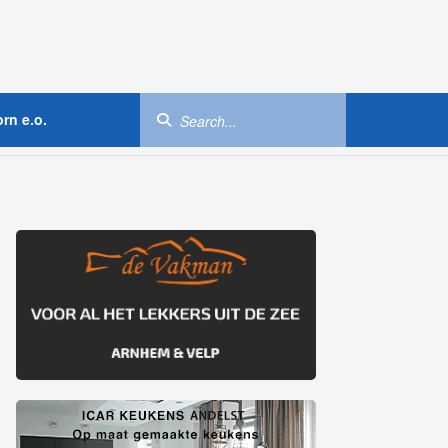
rn e.o.