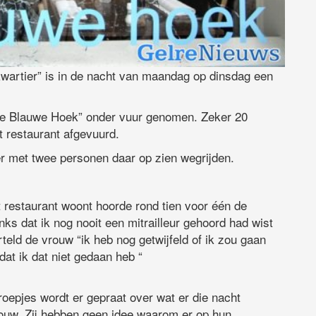
wartier” is in de nacht van maandag op dinsdag een
“De Blauwe Hoek” onder vuur genomen. Zeker 20
t restaurant afgevuurd.
er met twee personen daar op zien wegrijden.
 restaurant woont hoorde rond tien voor één de
nks dat ik nog nooit een mitrailleur gehoord had wist
teld de vrouw “ik heb nog getwijfeld of ik zou gaan
 dat ik dat niet gedaan heb “
roepjes wordt er gepraat over wat er die nacht
rouw. Zij hebben geen idee waarom er op hun