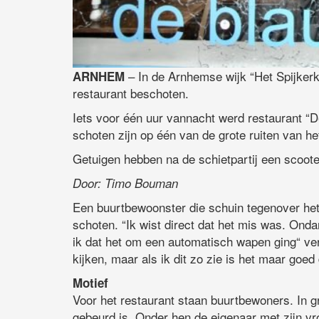
– In de Arnhemse wijk “Het Spijkerk
ARNHEM
restaurant beschoten.
Iets voor één uur vannacht werd restaurant 
schoten zijn op één van de grote ruiten van he
Getuigen hebben na de schietpartij een scoot
Door: Timo Bouman
Een buurtbewoonster die schuin tegenover het
schoten. “Ik wist direct dat het mis was. Onda
ik dat het om een automatisch wapen ging“ ver
kijken, maar als ik dit zo zie is het maar goed
Motief
Voor het restaurant staan buurtbewoners. In g
gebeurd is. Onder hen de eigenaar met zijn v