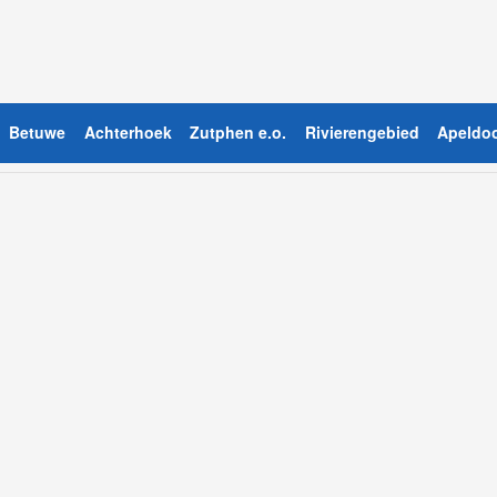
Betuwe
Achterhoek
Zutphen e.o.
Rivierengebied
Apeldoo