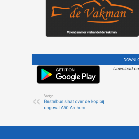
DOWNLO
Download nu o
Vorige
Bestelbus slaat over de kop bij
ongeval A50 Arnhem