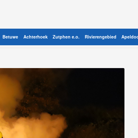
Betuwe
Achterhoek
Zutphen e.o.
Rivierengebied
Apeldoo