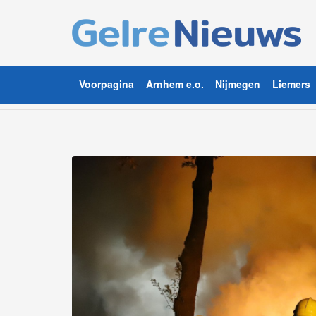
Voorpagina
Arnhem e.o.
Nijmegen
Liemers