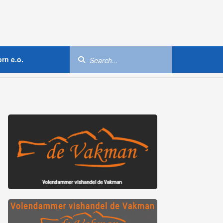
rn e.o.