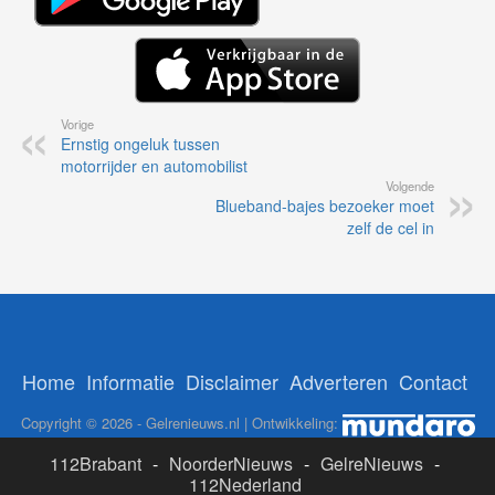
Vorige
Ernstig ongeluk tussen
motorrijder en automobilist
Volgende
Blueband-bajes bezoeker moet
zelf de cel in
Home
Informatie
Disclaimer
Adverteren
Contact
Copyright © 2026 - Gelrenieuws.nl | Ontwikkeling:
112Brabant
-
NoorderNieuws
-
GelreNieuws
-
112Nederland