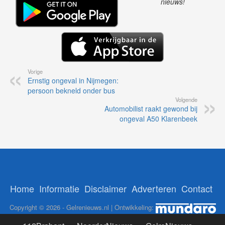
nieuws!
Vorige
Ernstig ongeval in Nijmegen:
persoon bekneld onder bus
Volgende
Automobilist raakt gewond bij
ongeval A50 Klarenbeek
Home
Informatie
Disclaimer
Adverteren
Contact
Copyright © 2026 - Gelrenieuws.nl | Ontwikkeling: