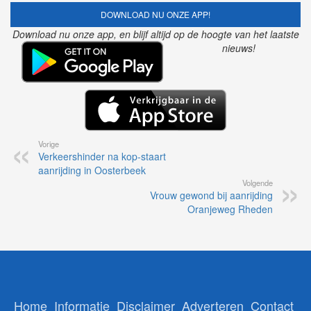
DOWNLOAD NU ONZE APP!
Download nu onze app, en blijf altijd op de hoogte van het laatste
nieuws!
Vorige
Verkeershinder na kop-staart
aanrijding in Oosterbeek
Volgende
Vrouw gewond bij aanrijding
Oranjeweg Rheden
Home
Informatie
Disclaimer
Adverteren
Contact