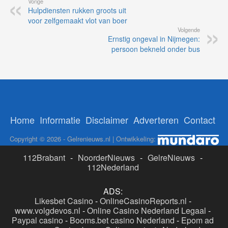
Vorige
Hulpdiensten rukken groots uit
voor zelfgemaakt vlot van boer
Volgende
Ernstig ongeval in Nijmegen:
persoon bekneld onder bus
Home
Informatie
Disclaimer
Adverteren
Contact
Copyright © 2026 - Gelrenieuws.nl | Ontwikkeling:
112Brabant
-
NoorderNieuws
-
GelreNieuws
-
112Nederland