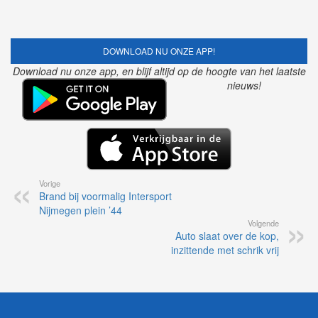
DOWNLOAD NU ONZE APP!
Download nu onze app, en blijf altijd op de hoogte van het laatste
nieuws!
Vorige
Brand bij voormalig Intersport
Nijmegen plein ’44
Volgende
Auto slaat over de kop,
inzittende met schrik vrij