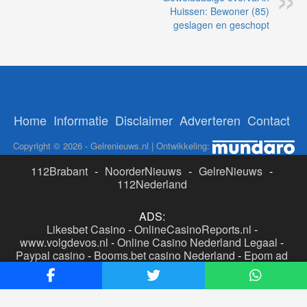
Huissen: Bewoner (85)
geslagen en geschopt
Home
Informatie
Disclaimer
Adverteren
Contact
Copyright © 2026 - Gelrenieuws.nl | Ontwikkeling:
112Brabant
-
NoorderNieuws
-
GelreNieuws
-
112Nederland
ADS:
Likesbet Casino
-
OnlineCasinoReports.nl
-
www.volgdevos.nl
-
Online Casino Nederland Legaal
-
Paypal casino
-
Booms.bet casino Nederland
-
Epom ad
server
-
Casino boer
-
Online casino's Nederland