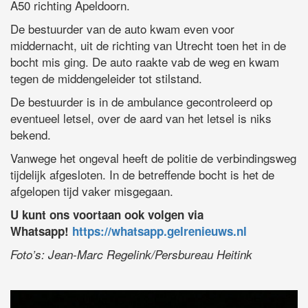
A50 richting Apeldoorn.
De bestuurder van de auto kwam even voor
middernacht, uit de richting van Utrecht toen het in de
bocht mis ging. De auto raakte vab de weg en kwam
tegen de middengeleider tot stilstand.
De bestuurder is in de ambulance gecontroleerd op
eventueel letsel, over de aard van het letsel is niks
bekend.
Vanwege het ongeval heeft de politie de verbindingsweg
tijdelijk afgesloten. In de betreffende bocht is het de
afgelopen tijd vaker misgegaan.
U kunt ons voortaan ook volgen via
Whatsapp!
https://whatsapp.gelrenieuws.nl
Foto’s: Jean-Marc Regelink/Persbureau Heitink