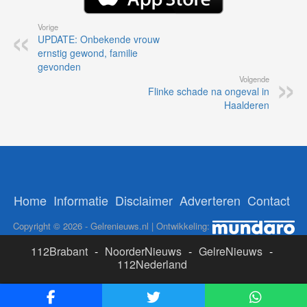
Vorige
UPDATE: Onbekende vrouw
ernstig gewond, familie
gevonden
Volgende
Flinke schade na ongeval in
Haalderen
Home
Informatie
Disclaimer
Adverteren
Contact
Copyright © 2026 - Gelrenieuws.nl | Ontwikkeling:
112Brabant
-
NoorderNieuws
-
GelreNieuws
-
112Nederland
ADS: