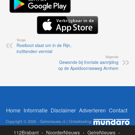
Vorige
Roeiboot slaat om in de Rijn,
inzittenden vermist
Volgende
Gewonde bij frontale aanrijding
op de Apeldoornseweg Arnhem
Home
Informatie
Disclaimer
Adverteren
Contact
Copyright © 2026 - Gelrenieuws.nl | Ontwikkeling:
112Brabant
-
NoorderNieuws
-
GelreNieuws
-