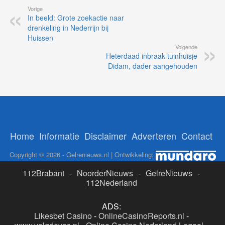
Vorige
In beeld: Grote zoekactie naar
drenkeling in Nederrijn bij
Huissen
Volgende
Heterdaad inbraak tuinhuisje
Didam, dader aangehouden
Home
Informatie
Disclaimer
Adverteren
Contact
Copyright © 2026 - Gelrenieuws.nl | Ontwikkeling:
112Brabant
-
NoorderNieuws
-
GelreNieuws
-
112Nederland
ADS:
Likesbet Casino
-
OnlineCasinoReports.nl
-