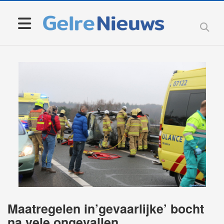
Maatregelen in’gevaarlijke’ bocht
na vele ongevallen