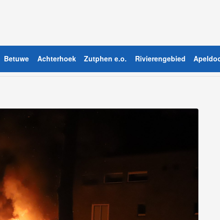
Betuwe
Achterhoek
Zutphen e.o.
Rivierengebied
Apeldoo