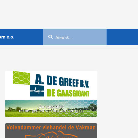
rn e.o.