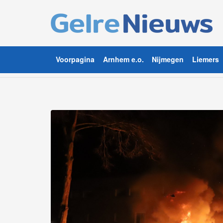
Voorpagina
Arnhem e.o.
Nijmegen
Liemers