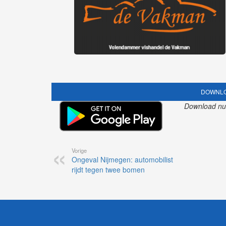
DOWNLO
Download nu o
Vorige
Ongeval Nijmegen: automobilist
rijdt tegen twee bomen