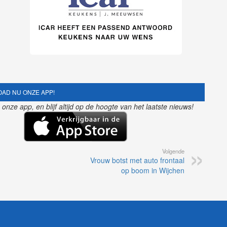
AD NU ONZE APP!
nze app, en blijf altijd op de hoogte van het laatste nieuws!
Volgende
Vrouw botst met auto frontaal
op boom in Wijchen