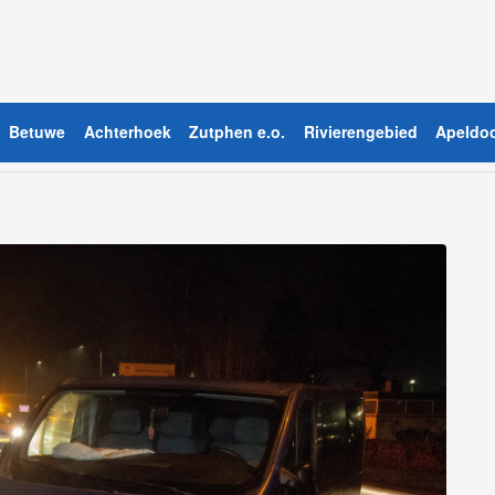
Betuwe
Achterhoek
Zutphen e.o.
Rivierengebied
Apeldoo