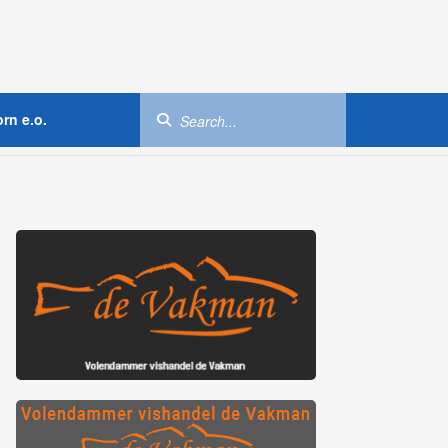
rn e.o.