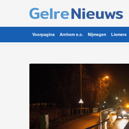
Voorpagina
Arnhem e.o.
Nijmegen
Liemers