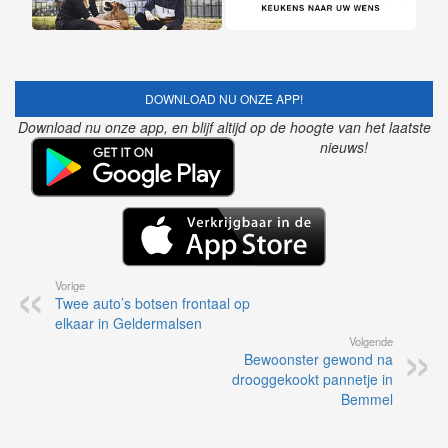
DOWNLOAD NU ONZE APP!
Download nu onze app, en blijf altijd op de hoogte van het laatste
nieuws!
Vorige
Twee auto’s botsen frontaal op
elkaar in Geldermalsen
Volgende
Bewoonster gewond na
drooggekookt pannetje in
Bemmel