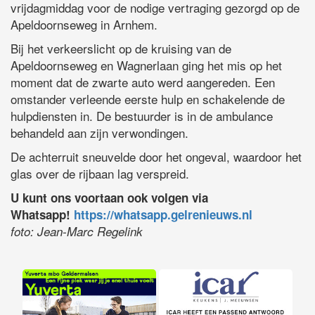
vrijdagmiddag voor de nodige vertraging gezorgd op de
Apeldoornseweg in Arnhem.
Bij het verkeerslicht op de kruising van de
Apeldoornseweg en Wagnerlaan ging het mis op het
moment dat de zwarte auto werd aangereden. Een
omstander verleende eerste hulp en schakelende de
hulpdiensten in. De bestuurder is in de ambulance
behandeld aan zijn verwondingen.
De achterruit sneuvelde door het ongeval, waardoor het
glas over de rijbaan lag verspreid.
U kunt ons voortaan ook volgen via
Whatsapp!
https://whatsapp.gelrenieuws.nl
foto: Jean-Marc Regelink