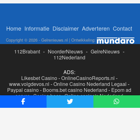
Home
Informatie
Disclaimer
Adverteren
Contact
Copyright © 2026 - Gelrenieuws.nl | Ontwikkeling:
112Brabant
-
NoorderNieuws
-
GelreNieuws
-
112Nederland
ADS:
Likesbet Casino
-
OnlineCasinoReports.nl
-
www.volgdevos.nl
-
Online Casino Nederland Legaal
-
Paypal casino
-
Booms.bet casino Nederland
-
Epom ad
server
-
Casino boer
-
Online casino's Nederland
WP2Social Auto Publish
Powered By :
XYZScripts.com