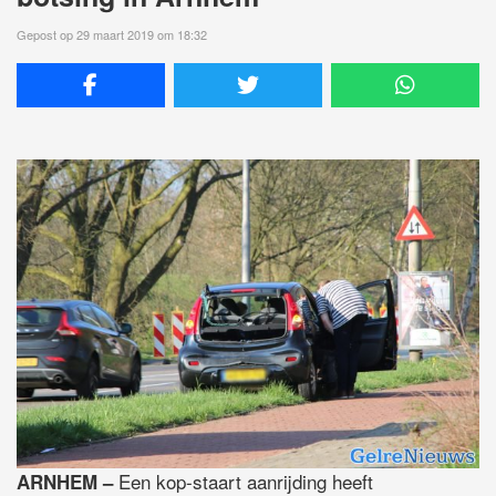
Gepost op 29 maart 2019 om 18:32
Een kop-staart aanrijding heeft
ARNHEM –