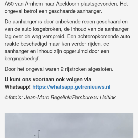
A50 van Arnhem naar Apeldoorn plaatsgevonden. Het
ongeval betrof een geschaarde aanhanger.
De aanhanger is door onbekende reden geschaard en
van de auto losgebroken, de inhoud van de aanhanger
lag over de weg verspreid. Een achteropkomende auto
raakte beschadigd maar kon verder rijden, de
aanhanger en inhoud zijn opgeruimd door een
bergingsbedrijf.
Door het ongeval waren 2 rijstroken afgesloten.
U kunt ons voortaan ook volgen via
Whatsapp!
https://whatsapp.gelrenieuws.nl
©foto’s: Jean-Marc Regelink/Persbureau Heitink