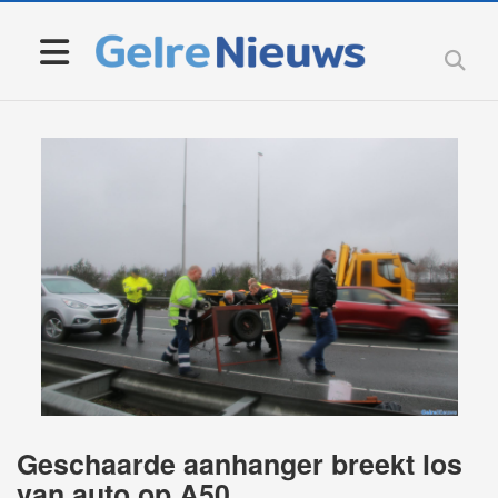
Geschaarde aanhanger breekt los
van auto op A50