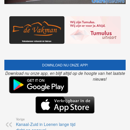
DOWNLOAD NU ONZE APP!
Download nu onze app, en blijf altijd op de hoogte van het laatste
nieuws!
Vorige
Kanaal-Zuid in Loenen lange tijd