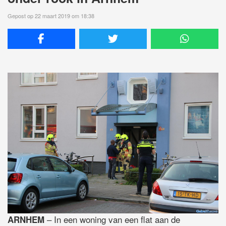
Gepost op 22 maart 2019 om 18:38
– In een woning van een flat aan de
ARNHEM