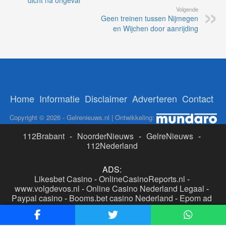
dicht na ongeval
Volgende
Geen treinen tussen Nijmegen
en Wijchen door aanrijding
Home
Informatie
Disclaimer
Adverteren
Contact
Copyright © 2026 - Gelrenieuws.nl | Ontwikkeling:
112Brabant
-
NoorderNieuws
-
GelreNieuws
-
112Nederland
ADS:
Likesbet Casino
-
OnlineCasinoReports.nl
-
www.volgdevos.nl
-
Online Casino Nederland Legaal
-
Paypal casino
-
Booms.bet casino Nederland
-
Epom ad
server
-
Casino boer
-
Online casino's Nederland