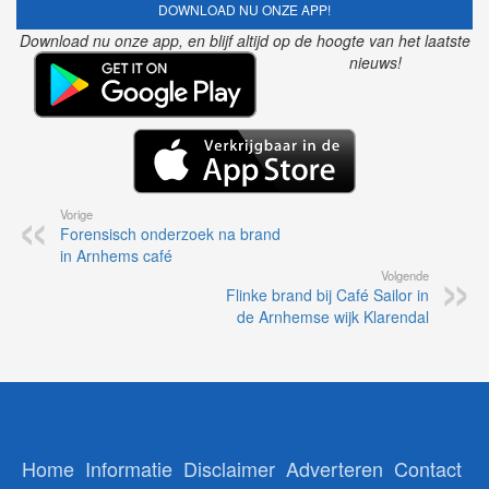
DOWNLOAD NU ONZE APP!
Download nu onze app, en blijf altijd op de hoogte van het laatste
nieuws!
Vorige
Forensisch onderzoek na brand
in Arnhems café
Volgende
Flinke brand bij Café Sailor in
de Arnhemse wijk Klarendal
Home
Informatie
Disclaimer
Adverteren
Contact