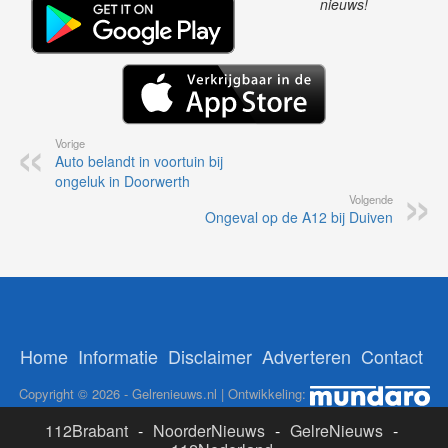
nieuws!
Vorige
Auto belandt in voortuin bij
ongeluk in Doorwerth
Volgende
Ongeval op de A12 bij Duiven
Home
Informatie
Disclaimer
Adverteren
Contact
Copyright © 2026 - Gelrenieuws.nl | Ontwikkeling:
112Brabant
-
NoorderNieuws
-
GelreNieuws
-