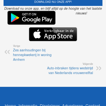
DOWNLOAD NU ONZE APP!
Download nu onze app, en blijf altijd op de hoogte van het laatste
nieuws!
Vorige
Zes aanhoudingen bij
hennepkwekerij in woning
Arnhem
Volgende
Auto-inbraken tijdens wedstrijd
van Nederlands vrouwenelftal
Home
Informatie
Disclaimer
Adverteren
Contact