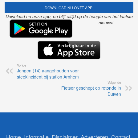
DOWNLOAD NU ONZE APP!
Download nu onze app, en blijf altijd op de hoogte van het laatste
nieuws!
Vorige
Jongen (14) aangehouden voor
steekincident bij station Arnhem
Volgende
Fietser geschept op rotonde in
Duiven
Home
Informatie
Disclaimer
Adverteren
Contact