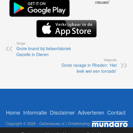
nieuws!
Vorige
Grote brand bij fietsenfabriek
Gazelle in Dieren
Volgende
Grote ravage in Rheden: ‘Het
leek wel een tornado’
Home
Informatie
Disclaimer
Adverteren
Contact
Copyright © 2026 - Gelrenieuws.nl | Ontwikkeling: