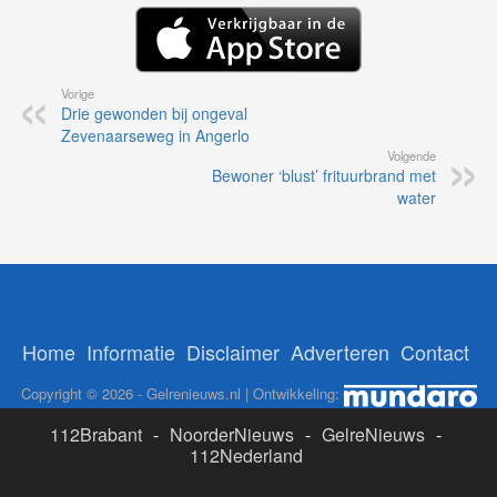
Vorige
Drie gewonden bij ongeval
Zevenaarseweg in Angerlo
Volgende
Bewoner ‘blust’ frituurbrand met
water
Home
Informatie
Disclaimer
Adverteren
Contact
Copyright © 2026 - Gelrenieuws.nl | Ontwikkeling:
112Brabant
-
NoorderNieuws
-
GelreNieuws
-
112Nederland