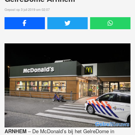
Gepost op 3 juli 2019 om 02:07
– De McDonald’s bij het GelreDome in
ARNHEM