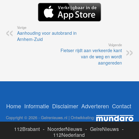
Vorige
Aanhouding voor autobrand in
Arnhem-Zuid
Volgende
Fietser rijdt aan verkeerde kant
van de weg en wordt
aangereden
Home
Informatie
Disclaimer
Adverteren
Contact
Copyright © 2026 - Gelrenieuws.nl | Ontwikkeling:
112Brabant
-
NoorderNieuws
-
GelreNieuws
-
112Nederland