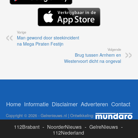
Vorige
Man gewond door steekincident
na Mega Piraten Festijn
Volgende
Brug tussen Arnhem en
Westervoort dicht na ongeval
Home
Informatie
Disclaimer
Adverteren
Contact
Copyright © 2026 - Gelrenieuws.nl | Ontwikkeling:
112Brabant
-
NoorderNieuws
-
GelreNieuws
-
112Nederland