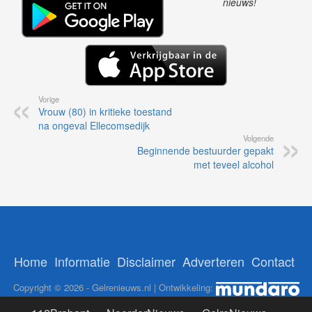
nieuws!
Vorige
Vrouw (80) in kritieke toestand
na ongeval Ellecomsedijk
Volgende
Beginnende bestuurder gepakt
met teveel alcohol
Home
Informatie
Disclaimer
Adverteren
Contact
Copyright © 2026 - Gelrenieuws.nl | Ontwikkeling: