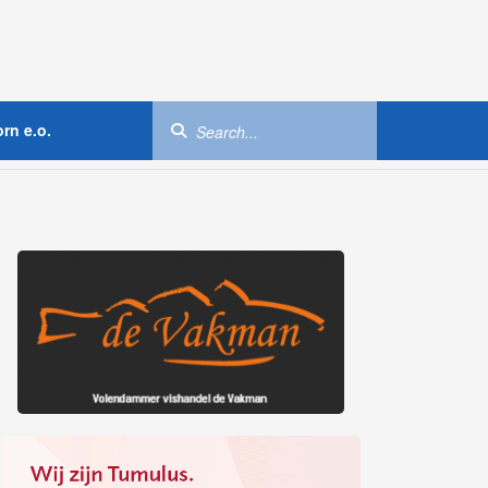
rn e.o.