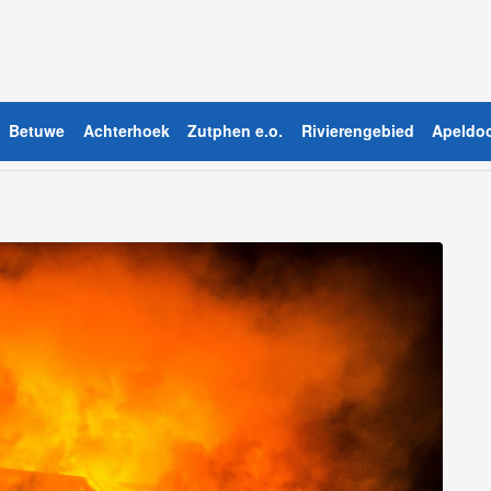
Betuwe
Achterhoek
Zutphen e.o.
Rivierengebied
Apeldoo