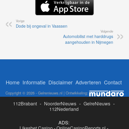
Vorige
Dode bij ongeval in Vaassen
Volgende
Automobilist met harddrugs
aangehouden in Nijmegen
Home
Informatie
Disclaimer
Adverteren
Contact
Copyright © 2026 - Gelrenieuws.nl | Ontwikkeling:
112Brabant
-
NoorderNieuws
-
GelreNieuws
-
112Nederland
ADS:
Likesbet Casino
-
OnlineCasinoReports.nl
-