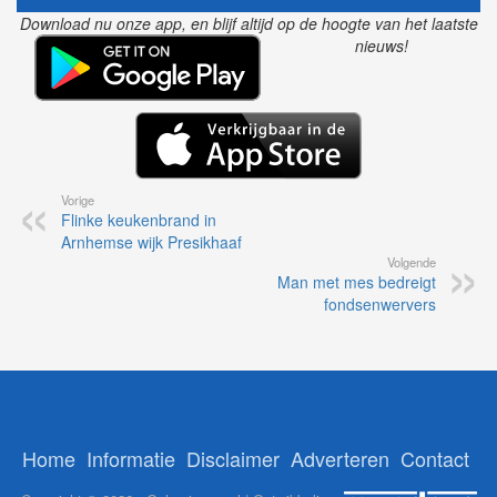
Download nu onze app, en blijf altijd op de hoogte van het laatste
nieuws!
Vorige
Flinke keukenbrand in
Arnhemse wijk Presikhaaf
Volgende
Man met mes bedreigt
fondsenwervers
Home
Informatie
Disclaimer
Adverteren
Contact