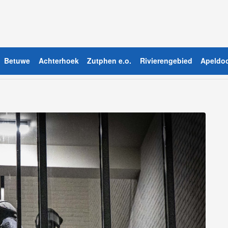
Betuwe
Achterhoek
Zutphen e.o.
Rivierengebied
Apeldoo