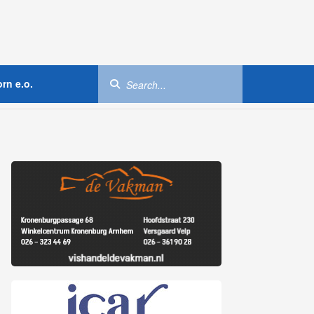
rn e.o.