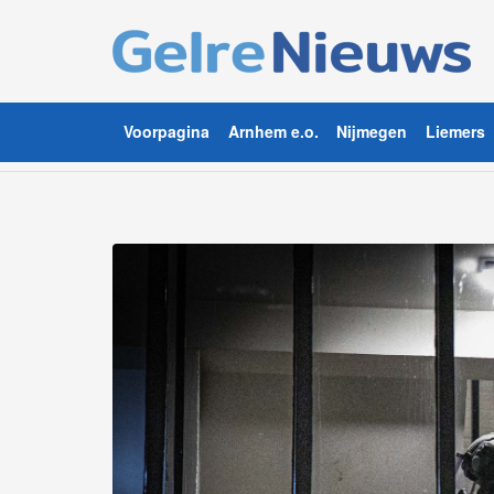
Voorpagina
Arnhem e.o.
Nijmegen
Liemers