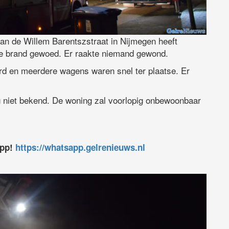
n de Willem Barentszstraat in Nijmegen heeft
ke brand gewoed. Er raakte niemand gewond.
d en meerdere wagens waren snel ter plaatse. Er
g niet bekend. De woning zal voorlopig onbewoonbaar
app!
https://whatsapp.gelrenieuws.nl