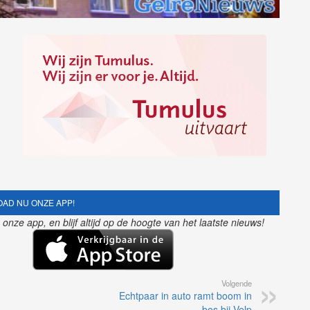
AD NU ONZE APP!
nze app, en blijf altijd op de hoogte van het laatste nieuws!
Volgende
Echtpaar in auto ramt boom in
bos bij Velp