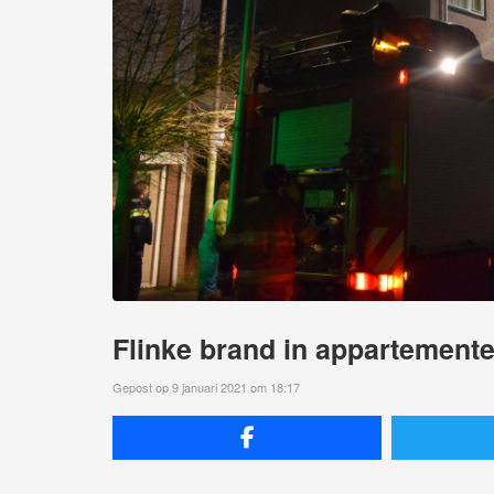
Flinke brand in appartement
Gepost op 9 januari 2021 om 18:17