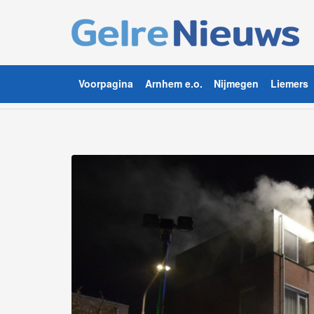
Voorpagina
Arnhem e.o.
Nijmegen
Liemers