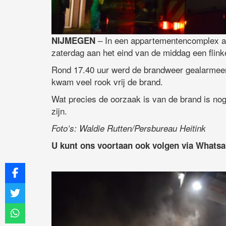
– In een appartementencomplex aa
NIJMEGEN
zaterdag aan het eind van de middag een flin
Rond 17.40 uur werd de brandweer gealarmeer
kwam veel rook vrij de brand.
Wat precies de oorzaak is van de brand is no
zijn.
Foto’s: Waldie Rutten/Persbureau Heitink
U kunt ons voortaan ook volgen via Whats