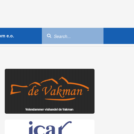
rn e.o.