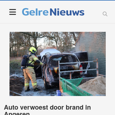
Auto verwoest door brand in
Angeren