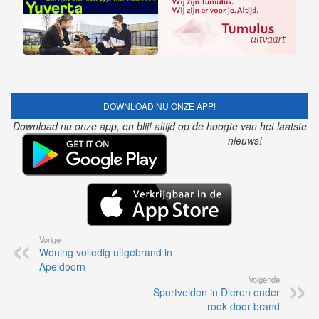
DOWNLOAD NU ONZE APP!
Download nu onze app, en blijf altijd op de hoogte van het laatste
nieuws!
Vorige
Woning volledig uitgebrand in
Apeldoorn
Volgende
Sportvelden in Dieren onder
rook door brand