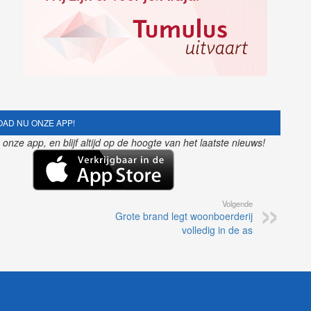
AD NU ONZE APP!
nze app, en blijf altijd op de hoogte van het laatste nieuws!
Volgende
Grote brand legt woonboerderij
volledig in de as