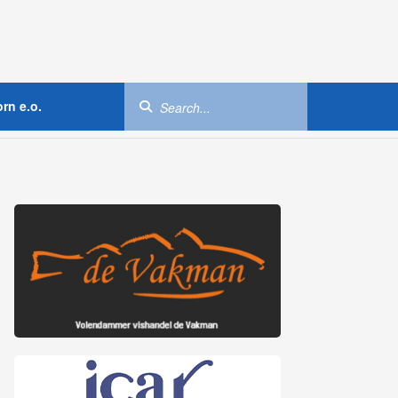
rn e.o.