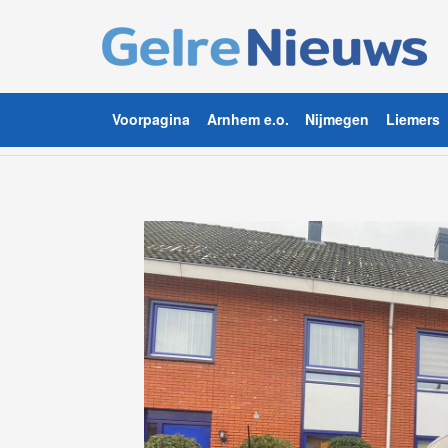
Voorpagina
Arnhem e.o.
Nijmegen
Liemers