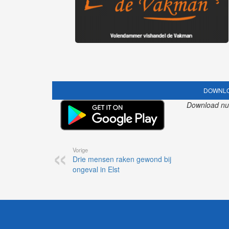
DOWNLO
Download nu o
Vorige
Drie mensen raken gewond bij
ongeval in Elst