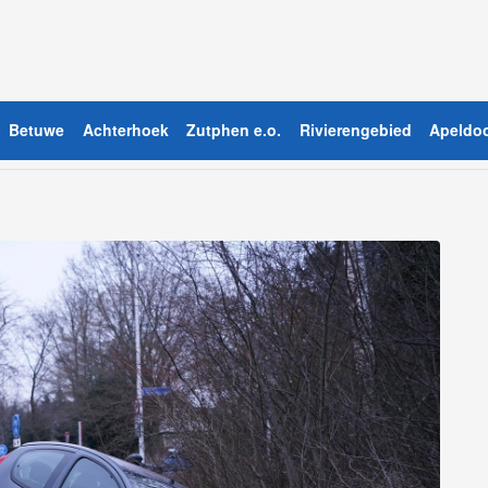
Betuwe
Achterhoek
Zutphen e.o.
Rivierengebied
Apeldoo