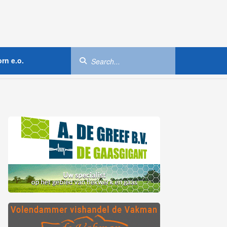
rn e.o.