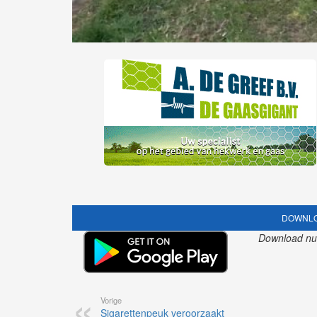
DOWNLO
Download nu o
Vorige
Sigarettenpeuk veroorzaakt