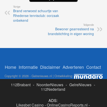
Vorige
Brand verwoest schuurtje van
Rhedense tennisclub: oorzaak
onbekend
Volgende
Bewoner gearresteerd na
brandstichting in eigen woning
Home
Informatie
Disclaimer
Adverteren
Contact
Copyright © 2026 - Gelrenieuws.nl | Ontwikkeling:
112Brabant
-
NoorderNieuws
-
GelreNieuws
-
112Nederland
ADS:
Likesbet Casino
-
OnlineCasinoReports.nl
-