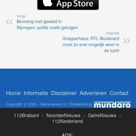
Vorige
Beroving met geweld in
Nijmegen: politie zoekt getuigen
Volgende
Grapperhaus: RTL Boulevard
moet zo snel mogelijk weer in
de lucht
Home
Informatie
Disclaimer
Adverteren
Contact
Copyright © 2026 - Gelrenieuws.nl | Ontwikkeling:
112Brabant
-
NoorderNieuws
-
GelreNieuws
-
112Nederland
ADS: