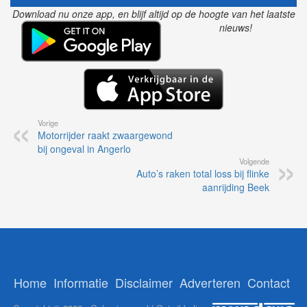
Download nu onze app, en blijf altijd op de hoogte van het laatste
nieuws!
Vorige
Motorrijder raakt zwaargewond
bij ongeval in Angerlo
Volgende
Auto’s raken total loss bij flinke
aanrijding Beek
Home
Informatie
Disclaimer
Adverteren
Contact