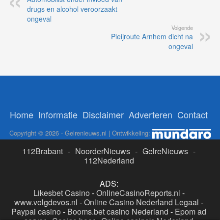
drugs en alcohol veroorzaakt
ongeval
Volgende
Pleijroute Arnhem dicht na
ongeval
Home
Informatie
Disclaimer
Adverteren
Contact
Copyright © 2026 - Gelrenieuws.nl | Ontwikkeling:
112Brabant
-
NoorderNieuws
-
GelreNieuws
-
112Nederland
ADS:
Likesbet Casino
-
OnlineCasinoReports.nl
-
www.volgdevos.nl
-
Online Casino Nederland Legaal
-
Paypal casino
-
Booms.bet casino Nederland
-
Epom ad